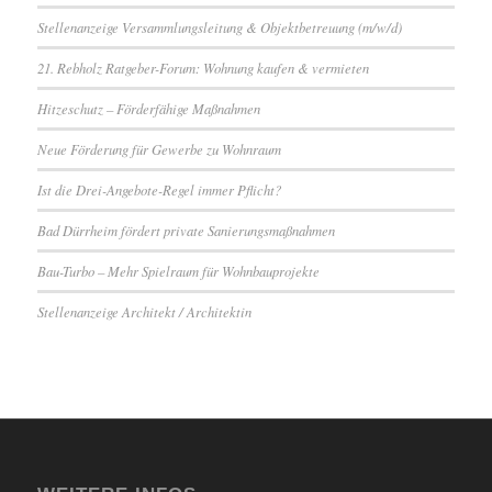
Stellenanzeige Versammlungsleitung & Objektbetreuung (m/w/d)
21. Rebholz Ratgeber-Forum: Wohnung kaufen & vermieten
Hitzeschutz – Förderfähige Maßnahmen
Neue Förderung für Gewerbe zu Wohnraum
Ist die Drei-Angebote-Regel immer Pflicht?
Bad Dürrheim fördert private Sanierungsmaßnahmen
Bau-Turbo – Mehr Spielraum für Wohnbauprojekte
Stellenanzeige Architekt / Architektin