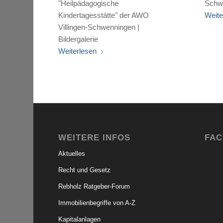
"Heilpädagogische
Schw
Kindertagesstätte" der AWO
Weite
Villingen-Schwenningen |
Bildergalerie
Weiterlesen
WEITERE INFOS
FA
Aktuelles
Recht und Gesetz
Rebholz Ratgeber-Forum
Immobilienbegriffe von A-Z
Kapitalanlagen