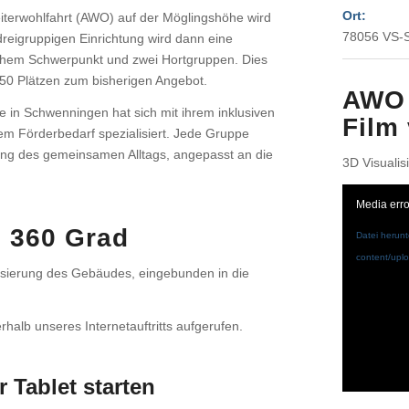
Ort:
iterwohlfahrt (AWO) auf der Möglingshöhe wird
78056 VS-S
reigruppigen Einrichtung wird dann eine
schem Schwerpunkt und zwei Hortgruppen. Dies
 50 Plätzen zum bisherigen Angebot.
AWO 
 in Schwenningen hat sich mit ihrem inklusiven
Film 
em Förderbedarf spezialisiert. Jede Gruppe
ltung des gemeinsamen Alltags, angepasst an die
3D Visualis
Media erro
 360 Grad
Datei herunt
content/upl
sierung des Gebäudes, eingebunden in die
alb unseres Internetauftritts aufgerufen.
 Tablet starten