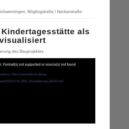
chwenningen, Möglingstraße / Neckarstraße
Kindertagesstätte als
visualisiert
ierung des Bauprojektes
r: Format(s) not supported or source(s) not found
erladen: https://www.rebholz.de/wp-
oads/20210719_SEA_Visualisierung_klein3.mp4