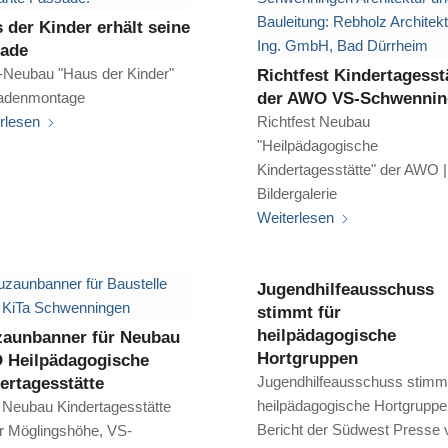
 der Kinder erhält seine
sade
Neubau "Haus der Kinder"
Richtfest Kindertagesst
adenmontage
der AWO VS-Schwennin
rlesen
Richtfest Neubau
"Heilpädagogische
Kindertagesstätte" der AWO |
Bildergalerie
Weiterlesen
Jugendhilfeausschuss
stimmt für
heilpädagogische
aunbanner für Neubau
Hortgruppen
 Heilpädagogische
Jugendhilfeausschuss stimmt
ertagesstätte
heilpädagogische Hortgruppe
Neubau Kindertagesstätte
Bericht der Südwest Presse
r Möglingshöhe, VS-