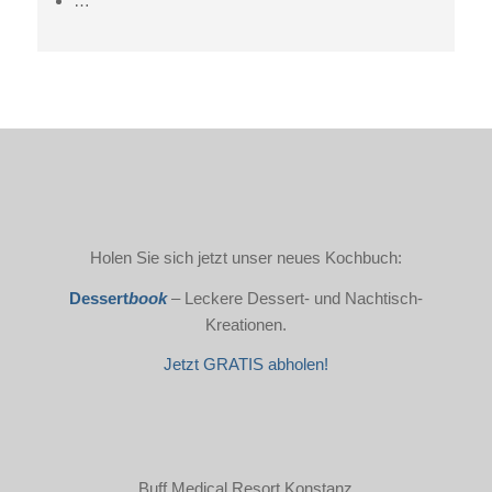
…
Holen Sie sich jetzt unser neues Kochbuch:
Dessert
book
– Leckere Dessert- und Nachtisch-
Kreationen.
Jetzt GRATIS abholen!
Buff Medical Resort Konstanz