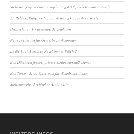
Stellenanzeige Versammlungsleitung & Objektbetreuung (m/w/d)
21. Rebholz Ratgeber-Forum: Wohnung kaufen & vermieten
Hitzeschutz – Förderfähige Maßnahmen
Neue Förderung für Gewerbe zu Wohnraum
Ist die Drei-Angebote-Regel immer Pflicht?
Bad Dürrheim fördert private Sanierungsmaßnahmen
Bau-Turbo – Mehr Spielraum für Wohnbauprojekte
Stellenanzeige Architekt / Architektin
WEITERE INFOS