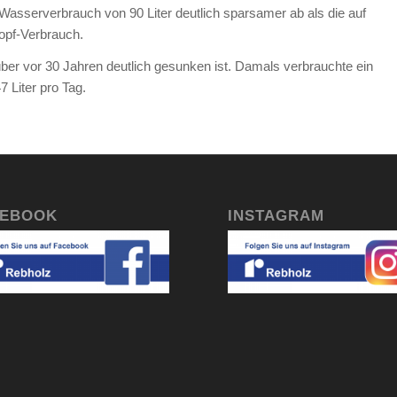
Wasserverbrauch von 90 Liter deutlich sparsamer ab als die auf
opf-Verbrauch.
über vor 30 Jahren deutlich gesunken ist. Damals verbrauchte ein
 Liter pro Tag.
CEBOOK
INSTAGRAM