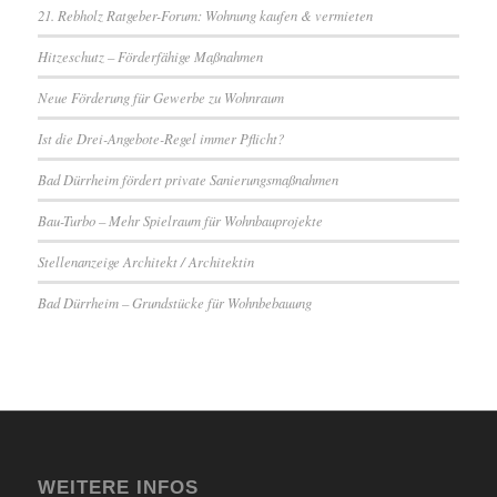
21. Rebholz Ratgeber-Forum: Wohnung kaufen & vermieten
Hitzeschutz – Förderfähige Maßnahmen
Neue Förderung für Gewerbe zu Wohnraum
Ist die Drei-Angebote-Regel immer Pflicht?
Bad Dürrheim fördert private Sanierungsmaßnahmen
Bau-Turbo – Mehr Spielraum für Wohnbauprojekte
Stellenanzeige Architekt / Architektin
Bad Dürrheim – Grundstücke für Wohnbebauung
WEITERE INFOS