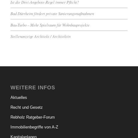
Ist die Drei-Angebote-Regel immer Pflicht?
Bad Dürrheim fördert private Sanierungsmaßnahmen
Bau-Turbo – Mehr Spielraum für Wohnbauprojekte
Stellenanzeige Architekt / Architektin
WEITERE INFOS
Aktuelles
Recht und Gesetz
Rebholz Ratgeber-Forum
Immobilienbegriffe von A-Z
Kapitalanlagen