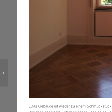
Rauchwarnmelder –
Nachrüstung trotz
eigener Geräte des
Mieters
„Das Gebäude ist wieder zu einem Schmuckstück he