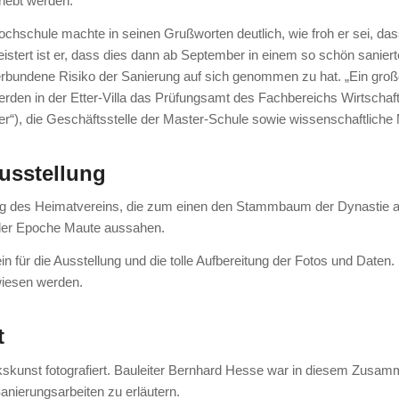
lebt werden.“
ochschule machte in seinen Grußworten deutlich, wie froh er sei, d
stert ist er, dass dies dann ab September in einem so schön sanie
erbundene Risiko der Sanierung auf sich genommen zu hat. „Ein groß
rden in der Etter-Villa das Prüfungsamt des Fachbereichs Wirtschaft
“), die Geschäftsstelle der Master-Schule sowie wissenschaftliche M
usstellung
ng des Heimatvereins, die zum einen den Stammbaum der Dynastie au
der Epoche Maute aussahen.
n für die Ausstellung und die tolle Aufbereitung der Fotos und Dat
wiesen werden.
t
erkskunst fotografiert. Bauleiter Bernhard Hesse war in diesem Zus
nierungsarbeiten zu erläutern.