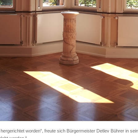
rgerichtet worden“, freute sich Bürgermeister Detlev Bührer in sei