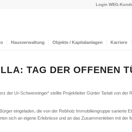
Login WEG-Kunde
ro
Hausverwaltung
Objekte / Kapitalanlagen
Karriere
ILLA: TAG DER OFFENEN T
s Herz der Ur-Schwenninger“ stellte Projektleiter Günter Tarlatt von d
ürger eingeladen, die von der Rebholz Immobiliengruppe sanierte Ett
erten sich an eigene Erlebnisse und an das Zusammenleben mit der M