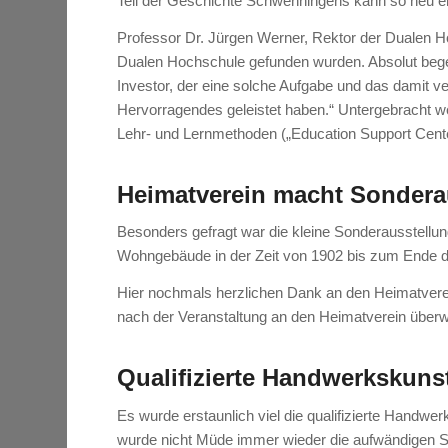
Teil der Geschichte Schwenningens kann so neu er
Professor Dr. Jürgen Werner, Rektor der Dualen H
Dualen Hochschule gefunden wurden. Absolut begei
Investor, der eine solche Aufgabe und das damit v
Hervorragendes geleistet haben.“ Untergebracht we
Lehr- und Lernmethoden („Education Support Center
Heimatverein macht Sondera
Besonders gefragt war die kleine Sonderausstellu
Wohngebäude in der Zeit von 1902 bis zum Ende 
Hier nochmals herzlichen Dank an den Heimatverei
nach der Veranstaltung an den Heimatverein über
Qualifizierte Handwerkskuns
Es wurde erstaunlich viel die qualifizierte Handw
wurde nicht Müde immer wieder die aufwändigen Sa