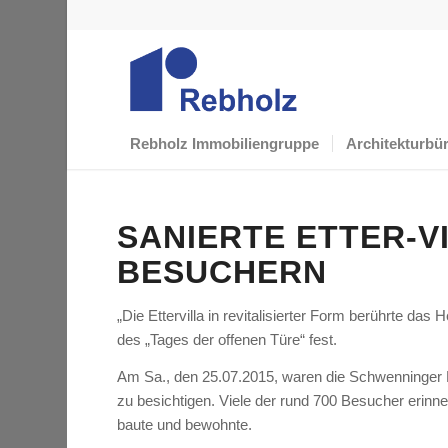
Rebholz Immobiliengruppe
Architekturbü
SANIERTE ETTER-V
BESUCHERN
Alles
erstrahlt
„Die Ettervilla in revitalisierter Form berührte da
in
des „Tages der offenen Türe“ fest.
neuem
Am Sa., den 25.07.2015, waren die Schwenninger B
Glanz
zu besichtigen. Viele der rund 700 Besucher erinn
baute und bewohnte.