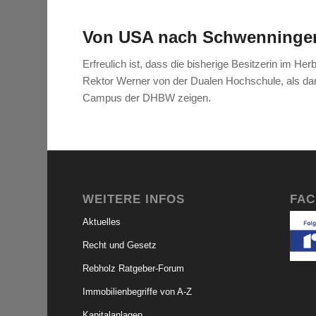
Von USA nach Schwenninge
Erfreulich ist, dass die bisherige Besitzerin i
Rektor Werner von der Dualen Hochschule, als dann
Campus der DHBW zeigen.
WEITERE INFOS
FA
Aktuelles
Recht und Gesetz
Rebholz Ratgeber-Forum
Immobilienbegriffe von A-Z
Kapitalanlagen